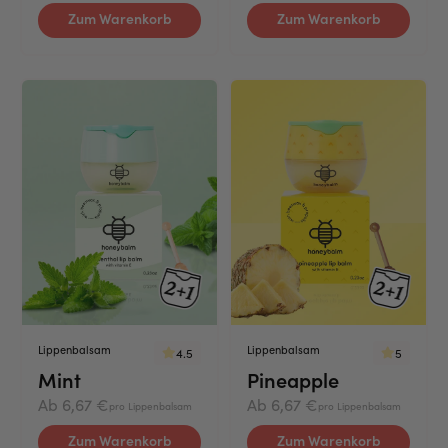
u
Zum Warenkorb
Zum Warenkorb
t
H
H
o
o
n
n
e
e
y
y
b
b
a
a
l
l
m
m
M
P
i
i
Lippenbalsam
Lippenbalsam
n
n
4.5
5
Mint
Pineapple
t
e
a
Ab 6,67 €
Ab 6,67 €
pro Lippenbalsam
pro Lippenbalsam
p
Zum Warenkorb
Zum Warenkorb