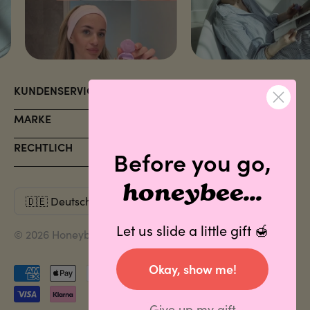
KUNDENSERVICE
MARKE
RECHTLICH
Before you go,
honeybee...
Let us slide a little gift 🍯
© 2026 Honeybalm. Alle Rechte vorbehalten.
Okay, show me!
Akzeptierte
Zahlungen
Give up my gift