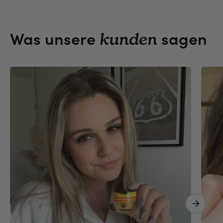
n
Was unsere
sagen
kunden
Next 