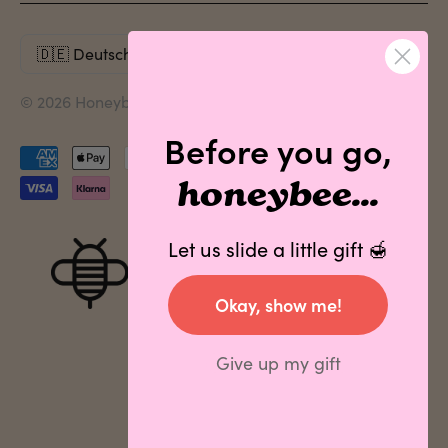
© 2026 Honeybalm. Alle Rechte vorbehalten.
Before you go,
Akzeptierte
Zahlungen
honeybee...
Let us slide a little gift 🍯
Okay, show me!
Give up my gift