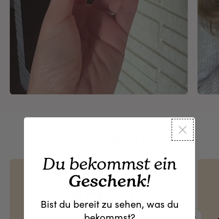
lügen nicht
Zahlen
Du bekommst ein
Geschenk
!
98%
Bist du bereit zu sehen, was du
bekommst?