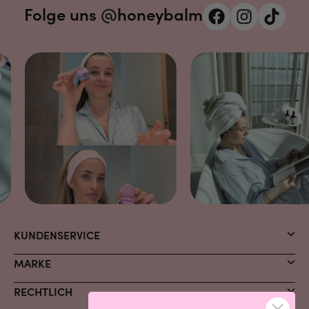
Folge uns @honeybalm
KUNDENSERVICE
MARKE
RECHTLICH