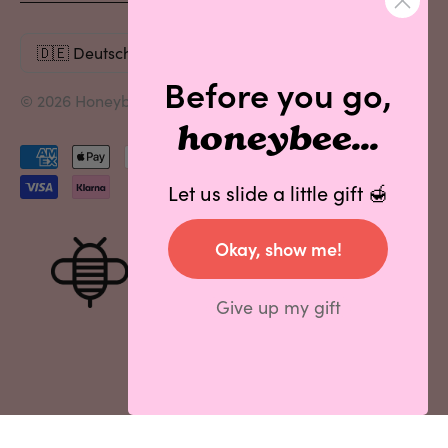
Before you go,
© 2026 Honeybalm. Alle Rechte vorbehalten.
honeybee...
Akzeptierte
Zahlungen
Let us slide a little gift 🍯
Okay, show me!
Give up my gift