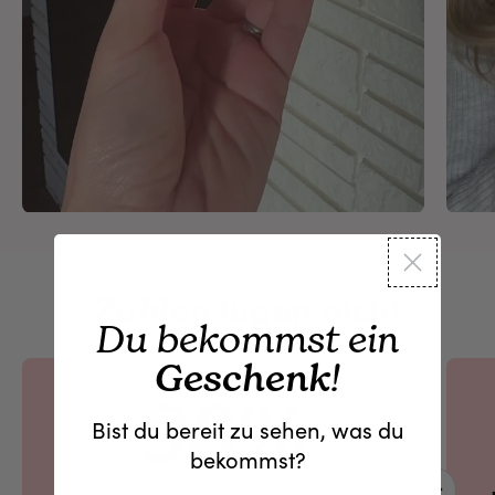
lügen nicht
Zahlen
Du bekommst ein
Geschenk
!
98%
Bist du bereit zu sehen, was du
bekommst?