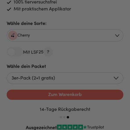
100% tierversuchsfrei
Mit praktischem Applikator
Wähle deine Sorte:
Cherry
🍒
25
?
Mit LSF
Wähle dein Packet
Zum Warenkorb
Kostenloser Versand ab 28 € !
Ausgezeichnet
Trustpilot