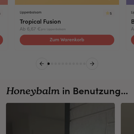
u
Lippenbalsam
L
s
5
5
Tropical Fusion
B
i
o
Ab 6,67 €
A
pro Lippenbalsam
n
Zum Warenkorb
rherige Folie
Nächste Foli
in Benutzung...
Honeybalm