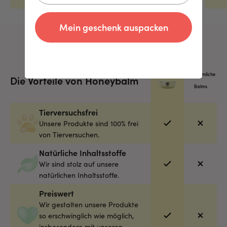
Mein geschenk auspacken
herkömmliche
Die Vorteile von Honeybalm
Balms
Tierversuchsfrei
Unsere Produkte sind 100% frei
von Tierversuchen.
Natürliche Inhaltsstoffe
Wir sind stolz auf unsere
natürlichen Inhaltsstoffe.
Preiswert
Wir gestalten unsere Produkte
so erschwinglich wie möglich,
insbesondere mit unseren