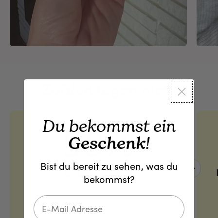
lügen nicht
Zahlen
Du bekommst ein
98%
Geschenk
!
Bist du bereit zu sehen, was du
Lippenschutz 🔒
Next 
bekommst?
Mit unserer Formel schützen wir deine
Lippen zu 98%.