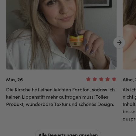
Next 
Mia, 26
Alfie,
Die Kirsche hat einen leichten Farbton, sodass ich
Als i
keinen Lippenstift mehr auftragen muss! Tolles
nicht
Produkt, wunderbare Textur und schönes Design.
Inhalt
besse
auspr
Alle Bewertungen ansehen