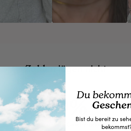
lügen nicht
Zahlen
Du bekomms
99%
Gesche
Bist du bereit zu se
Lieben unsere Geschmäcker
bekommst