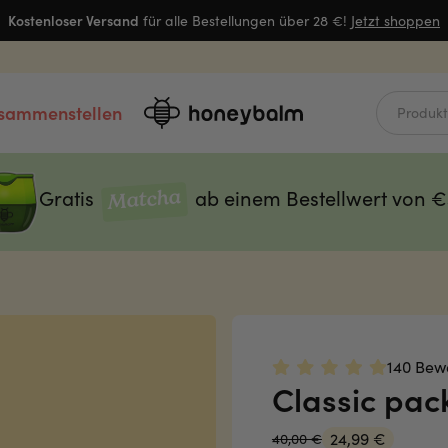
Kostenloser Versand
SOMMERSALE
KOSTENLOS
er Balm ab €39.
Jetzt shoppen
Jetzt shoppen
Jetzt shoppen
usammenstellen
Gratis
ab einem Bestellwert von 
Matcha
140 Bew
Classic pac
24,99 €
40,00 €