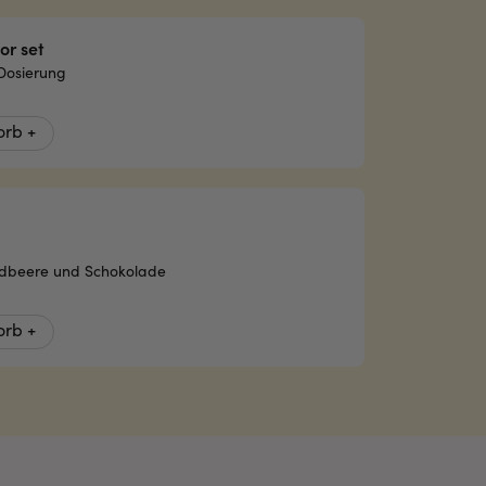
or set
 Dosierung
rb +
Erdbeere und Schokolade
rb +