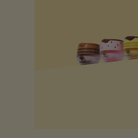
fen, später bezahlen
14-Tag