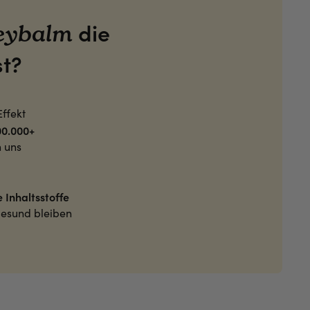
die
eybalm
st?
Effekt
00.000+
n uns
 Inhaltsstoffe
gesund bleiben