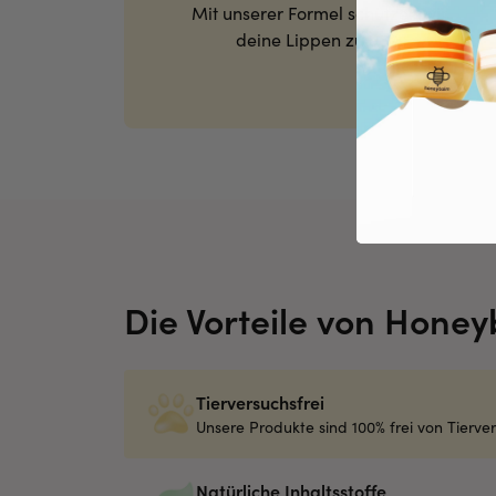
Mit unserer Formel schützen wir
deine Lippen zu 98%.
Die Vorteile von Hone
Tierversuchsfrei
Unsere Produkte sind 100% frei von Tierve
Natürliche Inhaltsstoffe