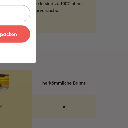
Unsere Produkte sind zu 100% ohne
Tierversuche.
spacken
herkömmliche Balms