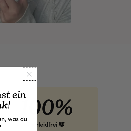
t ein
100%
nk
!
hen, was du
Tierleidfrei 🐼
?