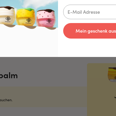
😋
Mindestens 99% unserer Community
liebt unsere Geschmacksrichtungen.
Mein geschenk au
ybalm
rsuchen.